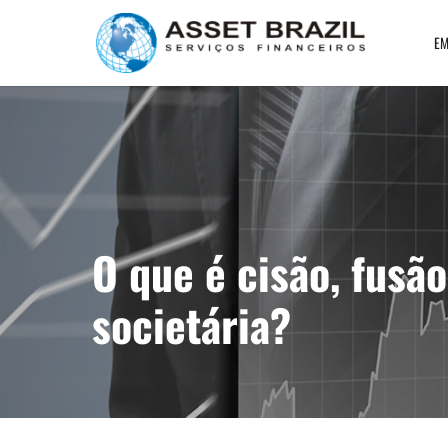
EM
O que é cisão, fusã
societária?