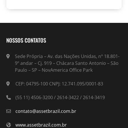
NOSSOS CONTATOS
Sede Própria – Av. das Nações Unidas, nº 18.801-
9º andar – Cj. 919 – Chácara Santo Antonio – São
Paulo – SP – NovAmerica Office Park
CEP: 04795-100 CNPJ: 12.741.095/0001-83
(55 11) 4506-3200 / 2614-3422 / 2614-3419
contato@assetbrazil.com.br
www.assetbrazil.com.br