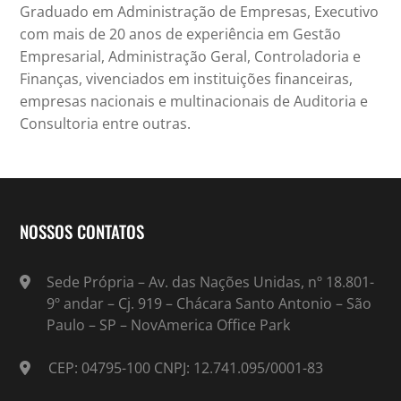
Graduado em Administração de Empresas, Executivo
com mais de 20 anos de experiência em Gestão
Empresarial, Administração Geral, Controladoria e
Finanças, vivenciados em instituições financeiras,
empresas nacionais e multinacionais de Auditoria e
Consultoria entre outras.
NOSSOS CONTATOS
Sede Própria – Av. das Nações Unidas, nº 18.801-
9º andar – Cj. 919 – Chácara Santo Antonio – São
Paulo – SP – NovAmerica Office Park
CEP: 04795-100 CNPJ: 12.741.095/0001-83