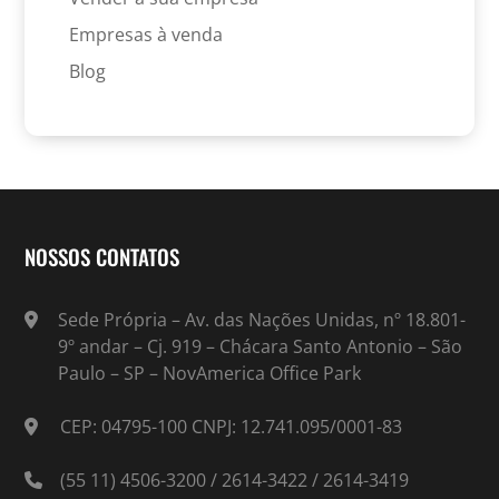
Empresas à venda
Blog
NOSSOS CONTATOS
Sede Própria – Av. das Nações Unidas, nº 18.801-
9º andar – Cj. 919 – Chácara Santo Antonio – São
Paulo – SP – NovAmerica Office Park
CEP: 04795-100 CNPJ: 12.741.095/0001-83
(55 11) 4506-3200 / 2614-3422 / 2614-3419