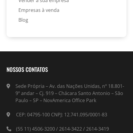
Vender a sua empresa
Empresas à venda
Blog
NOSSOS CONTATOS
Sede Própria – Av. das Nações Unidas, nº 18.801-
9º andar – Cj. 919 – Chácara Santo Antonio – São
Paulo – SP – NovAmerica Office Park
CEP: 04795-100 CNPJ: 12.741.095/0001-83
(55 11) 4506-3200 / 2614-3422 / 2614-3419