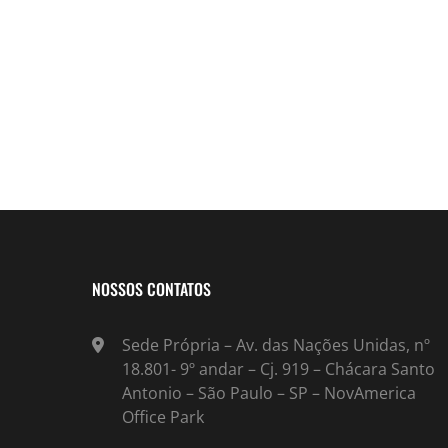
NOSSOS CONTATOS
Sede Própria – Av. das Nações Unidas, nº
18.801- 9º andar – Cj. 919 – Chácara Santo
Antonio – São Paulo – SP – NovAmerica
Office Park