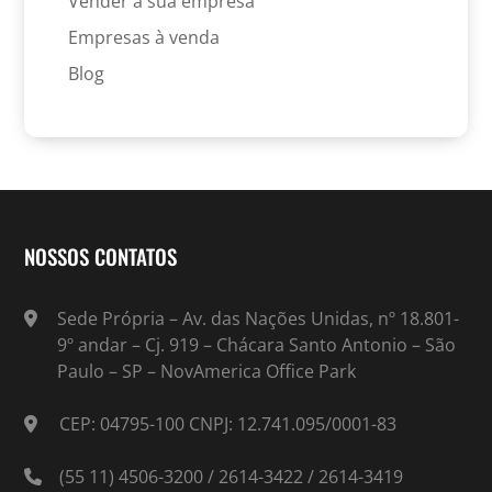
Vender a sua empresa
Empresas à venda
Blog
NOSSOS CONTATOS
Sede Própria – Av. das Nações Unidas, nº 18.801-
9º andar – Cj. 919 – Chácara Santo Antonio – São
Paulo – SP – NovAmerica Office Park
CEP: 04795-100 CNPJ: 12.741.095/0001-83
(55 11) 4506-3200 / 2614-3422 / 2614-3419